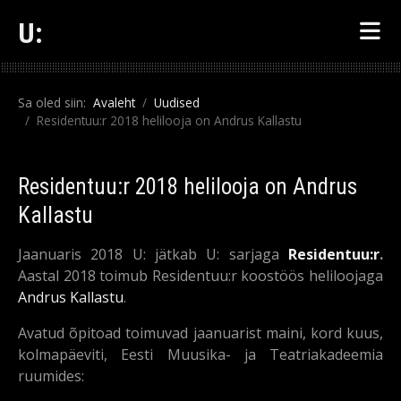
U:
Sa oled siin:
Avaleht
Uudised
Residentuu:r 2018 helilooja on Andrus Kallastu
Residentuu:r 2018 helilooja on Andrus
Kallastu
Jaanuaris 2018 U: jätkab U: sarjaga
Residentuu:r
.
Aastal 2018 toimub Residentuu:r koostöös heliloojaga
Andrus Kallastu
.
Avatud õpitoad toimuvad jaanuarist maini, kord kuus,
kolmapäeviti, Eesti Muusika- ja Teatriakadeemia
ruumides: