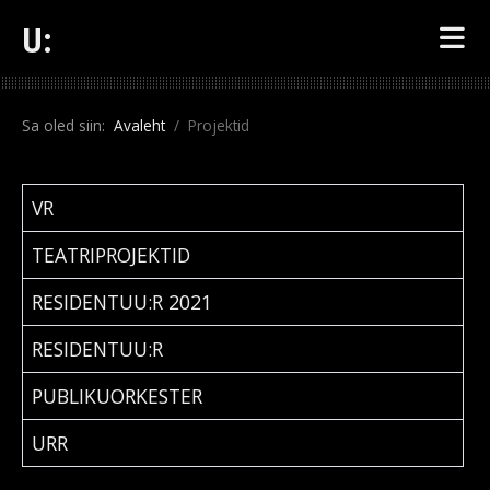
U:
Sa oled siin:
Avaleht
Projektid
PEALKIRI
VR
TEATRIPROJEKTID
RESIDENTUU:R 2021
RESIDENTUU:R
PUBLIKUORKESTER
URR
Artiklid