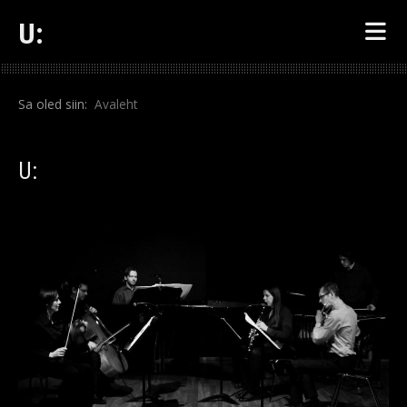
U:
Sa oled siin:
Avaleht
U: