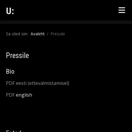
U:
Sa oled siin:
Avaleht
Pressile
Pressile
Bio
PDF eesti (ettevalmistamisel)
PDF
english