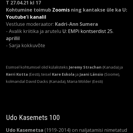
T 27.04.21 kl 17
Kohtumine toimub
Zoomis
ning kantakse üle ka U:
Youtube'i kanalil
Vestluse moderaator:
Kadri-Ann Sumera
- Avalik kriitika ja arutelu
U: EMPi kontserdist 25.
aprillil
- Sarja kokkuvõte
Esimsel kohtumisel olid külalisteks
Jeremy Strachan
(Kanada) ja
Kerri Kotta
(Eesti), teisel
Kare Eskola
ja
Jaani Länsio
(Soome),
kolmandal David Dacks (Kanada), Maria Mölder (Eesti)
Udo Kasemets 100
Udo Kasemetsa
(1919-2014) on naljatamisi nimetatud