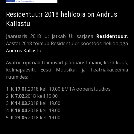
Residentuu:r 2018 helilooja on Andrus
Kallastu
Jaanuaris 2018 U: jätkab U: sarjaga
Residentuu:r
.
Aastal 2018 toimub Residentuu:r koostöös heliloojaga
Andrus Kallastu
.
Avatud õpitoad toimuvad jaanuarist maini, kord kuus,
kolmapäeviti, Eesti Muusika- ja Teatriakadeemia
ruumides:
1. K
17.01
.2018 kell 19.00 EMTA ooperistuudios
2. K
7.02
.2018 kell 19.00
3. K
14.03
.2018 kell 19.00
4. K
18.04
.2018 kell 19.00
5. K
23.05
.2018 kell 19.00