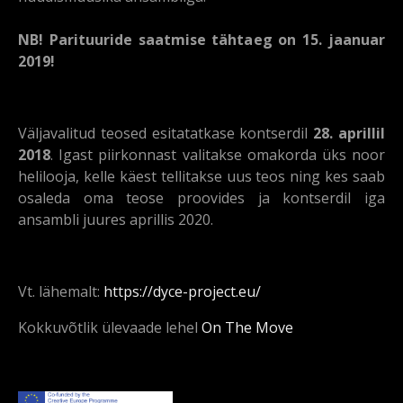
NB! Parituuride saatmise tähtaeg on 15. jaanuar
2019!
Väljavalitud teosed esitatatkase kontserdil
28. aprillil
2018
. Igast piirkonnast valitakse omakorda üks noor
helilooja, kelle käest tellitakse uus teos ning kes saab
osaleda oma teose proovides ja kontserdil iga
ansambli juures aprillis 2020.
Vt. lähemalt:
https://dyce-project.eu/
Kokkuvõtlik ülevaade lehel
On The Move