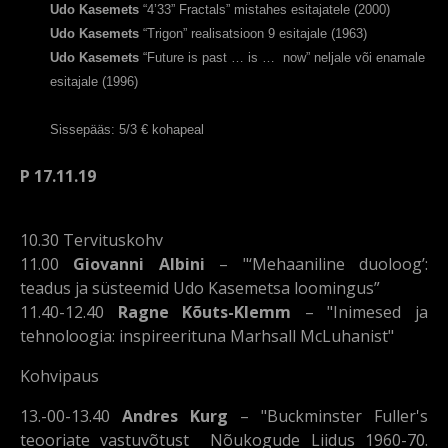
Udo Kasemets
“4’33” Fractals” mistahes esitajatele (2000)
Udo Kasemets
“Trigon” realisatsioon 9 esitajale (1963)
Udo Kasemets
“Future is past … is …
now” neljale või enamale
esitajale (1996)
Sissepääs: 5/3 € kohapeal
P 17.11.19
10.30 Tervituskohv
11.00
Giovanni Albini
– "‘Mehaaniline duoloog’:
teadus ja süsteemid Udo Kasemetsa loomingus”
11.40-12.40
Ragne Kõuts-Klemm
– "Inimesed ja
tehnoloogia: inspireerituna Marhsall McLuhanist"
Kohvipaus
13.-00-13.40
Andres Kurg
– "Buckminster Fuller's
teooriate vastuvõtust Nõukogude Liidus 1960-70.