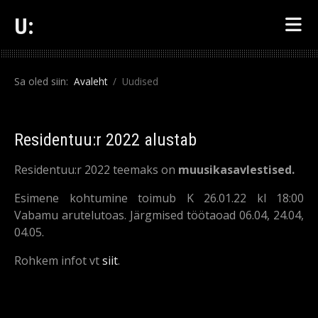
U:
Sa oled siin:
Avaleht
Uudised
Residentuu:r 2022 alustab
Residentuu:r 2022 teemaks on
muusikasavlestised
.
Esimene kohtumine toimub K 26.01.22 kl 18:00
Vabamu arutelutoas. Järgmised töötaoad 06.04, 24.04,
04.05.
Rohkem infot vt
siit
.