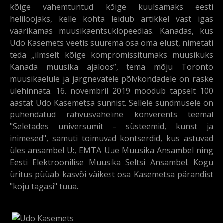
kõige vähemtuntud kõige kuulsamaks eesti
heliloojaks, kelle kohta leidub artikkel vast igas
väärikamas muusikaentsüklopeedias. Kanadas, kus
Udo Kasemets veetis suurema osa oma elust, nimetati
teda „ilmselt kõige kompromissitumaks muusikuks
Kanada muusika ajaloos”, tema mõju Toronto
muusikaelule ja järgnevatele põlvkondadele on raske
ülehinnata. 16. novembril 2019 möödub täpselt 100
aastat Udo Kasemetsa sünnist. Sellele sündmusele on
pühendatud rahvusvaheline konverents teemal
"Seletades universumit – süsteemid, kunst ja
inimesed", samuti toimuvad kontserdid, kus astuvad
üles ansambel U:, EMTA Uue Muusika Ansambel ning
Eesti Elektroonilise Muusika Seltsi Ansambel. Kogu
üritus püüab kasvõi väikest osa Kasemetsa pärandist
"koju tagasi" tuua.