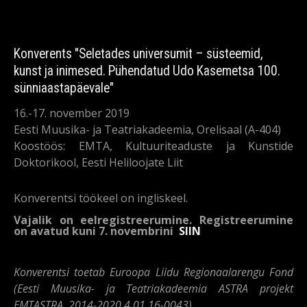
Konverents "Seletades universumit – süsteemid,
kunst ja inimesed. Pühendatud Udo Kasemetsa 100.
sünniaastapäevale"
16.-17. november 2019
Eesti Muusika- ja Teatriakadeemia, Orelisaal (A-404)
Koostöös: EMTA, Kultuuriteaduste ja Kunstide
Doktorikool, Eesti Heliloojate Liit
Konverentsi töökeel on ingliskeel.
Vajalik on eelregistreerumine. Registreerumine
on avatud kuni 7. novembrini
SIIN
Konverentsi toetab Euroopa Liidu Regionaalarengu Fond
(Eesti Muusika- ja Teatriakadeemia ASTRA projekt
EMTASTRA, 2014-2020.4.01.16-0043).