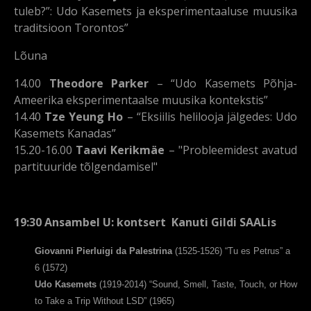
tuleb?”: Udo Kasemets ja eksperimentaaluse muusika
traditsioon Torontos”
Lõuna
14.00
Theodore Parker
– “Udo Kasemets Põhja-
Ameerika eksperimentaalse muusika kontekstis”
14.40
Tze Yeung Ho
– “Eksiilis helilooja jälgedes: Udo
Kasemets Kanadas”
15.20-16.00
Taavi Kerikmäe
– "Probleemidest avatud
partituuride tõlgendamisel"
19:30 Ansambel U: kontsert Kanuti Gildi SAALis
Giovanni Pierluigi da Palestrina
(1525-1526) “Tu es Petrus” a
6 (1572)
Udo Kasemets
(1919-2014) “Sound, Smell, Taste, Touch, or How
to Take a Trip Without LSD” (1965)