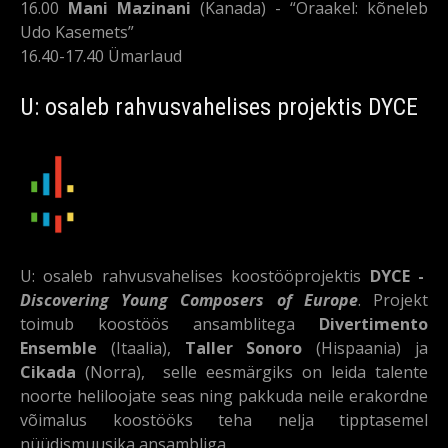
16.00
Mani Mazinani
(Kanada) - “Oraakel: kõneleb
Udo Kasemets”
16.40-17.40 Ümarlaud
U: osaleb rahvusvahelises projektis DYCE
U: osaleb rahvusvahelises koostööprojektis
DYCE -
Discovering Young Composers of Europe
. Projekt
toimub koostöös ansamblitega
Divertimento
Ensemble
(Itaalia),
Taller Sonoro
(Hispaania) ja
Cikada
(Norra), selle eesmärgiks on leida talente
noorte heliloojate seas ning pakkuda neile erakordne
võimalus koostööks teha nelja tipptasemel
nüüdismuusika ansambliga.