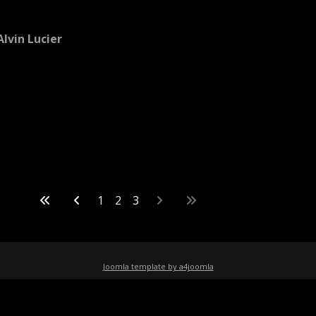
Alvin Lucier
1
2
3
Joomla template by a4joomla