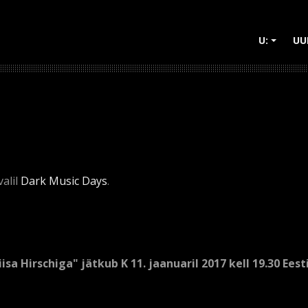
U:
UU
+
valil
Dark Music Days
.
isa Hirschiga" jätkub K 11. jaanuaril 2017 kell 19.30 Ee