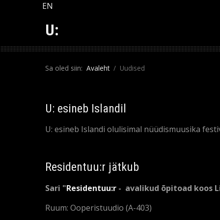
Vali keel
EN
U:
Sa oled siin:
Avaleht
Uudised
U: esineb Islandil
U: esineb Islandi olulisimal nüüdismuusika festi
Residentuu:r jätkub
Sari "
Residentuu:r
- avalikud õpitoad koos Li
Ruum: Ooperistuudio (A-403)