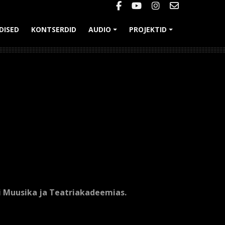
DISED
KONTSERDID
AUDIO
PROJEKTID
+
+
sti Muusika ja Teatriakadeemias.