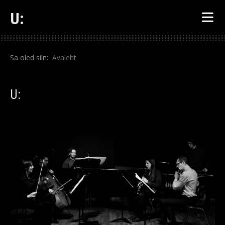
U:
Sa oled siin:
Avaleht
U: