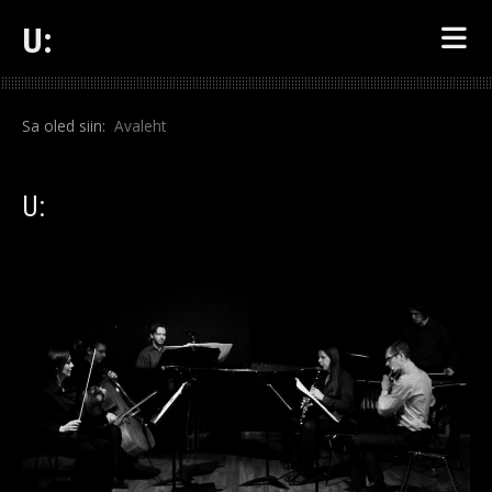
U:
Sa oled siin:
Avaleht
U: